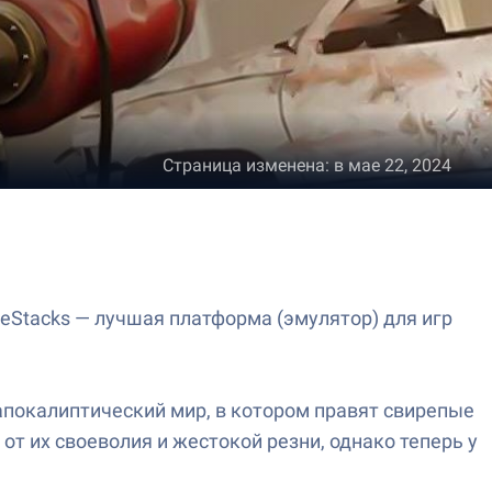
Страница изменена
:
в мае 22, 2024
eStacks — лучшая платформа (эмулятор) для игр
апокалиптический мир, в котором правят свирепые
т их своеволия и жестокой резни, однако теперь у