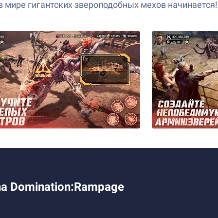
 мире гигантских звероподобных мехов начинается!
a Domination:Rampage