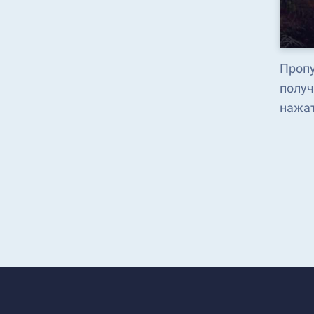
Пропу
получ
нажа