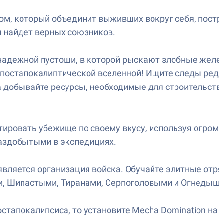
ром, который объединит выживших вокруг себя, пос
и найдет верных союзников.
дежной пустоши, в которой рыскают злобные желез
ы постапокалиптической вселенной! Ищите следы ред
 добывайте ресурсы, необходимые для строительств
ктировать убежище по своему вкусу, используя огро
раздобытыми в экспедициях.
вляется организация войска. Обучайте элитные отр
, Шипастыми, Тиранами, Серпоголовыми и Огнеды
стапокалипсиса, то установите Mecha Domination на 