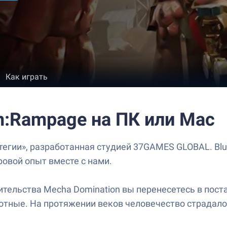
Как играть
n:Rampage на ПК или Mac
тегии», разработанная студией 37GAMES GLOBAL. Blu
ровой опыт вместе с нами.
ительства Mecha Domination вы перенесетесь в пост
ные. На протяжении веков человечество страдало о