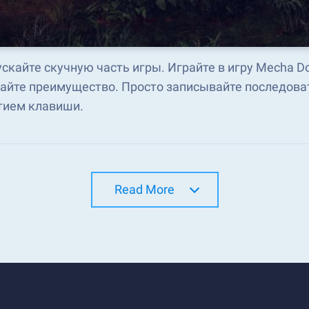
скайте скучную часть игры. Играйте в игру Mecha D
айте преимущество. Просто записывайте последоват
тием клавиши.
Read More