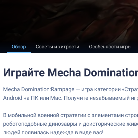
Обзор
Советы и хитрости
Особенности игры
Играйте Mecha Dominatio
Mecha Domination:Rampage — игра категории «Стра
Android на ПК или Mac. Получите незабываемый иг
В мобильной военной стратегии с элементами стро
роботоподобные динозавры и доисторические живот
людей появилась надежда в виде вас!