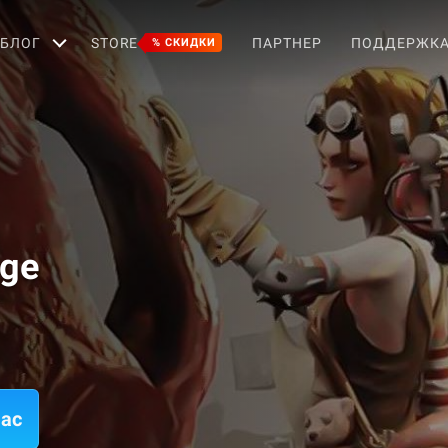
БЛОГ
STORE
ПАРТНЕР
ПОДДЕРЖК
% СКИДКИ
age
Mac