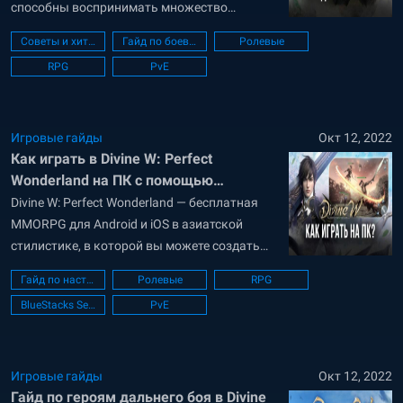
способны воспринимать множество
повреждений. В редких случаях защиту
Советы и хитрости
Гайд по боевой системе
Ролевые
заменяет ловкость, благодаря которой
RPG
PvE
персонажи могут быстро уворачиваться и
тут же совершать контратаки. В Divine W:
Perfect Wonderland существует номинально
два героя ближнего боя: Божественный
Игровые гайды
Окт 12, 2022
Как играть в Divine W: Perfect
Генерал (Divine General) Вуконг (Wukong) О...
Wonderland на ПК с помощью
BlueStacks
Divine W: Perfect Wonderland — бесплатная
MMORPG для Android и iOS в азиатской
стилистике, в которой вы можете создать
героя, исследовать огромную карту в 60 000
Гайд по настройке ПК
Ролевые
RPG
игровых квадратных километров и
BlueStacks Setup
PvE
сражаться с огромными монстрами. В
начале пользователи могут бесплатно
разблокировать одного военачальника, за
которого и будут играть — Вуконга,
Игровые гайды
Окт 12, 2022
Гайд по героям дальнего боя в Divine
Божественного...