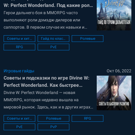
W: Perfect Wonderland. Под какие роли
их стоит выбирать и почему
Герои дальнего боя в MMORPG часто
выполняют роли дэмэдж-дилеров или
саппортов. В первом случае их навыки и
характеристики заточены под нанесение
Советы и хитрости
Гайд по классам
Ролевые
большого урона, а во втором — под
RPG
PvE
наложение различных бафов на союзников
и ослаблений на врагов. В Divine W: Perfect
Wonderland есть два дальнобойных
персонажа: Сейя (Seiya); Лоури (Lowrie)....
Игровые гайды
Окт 06, 2022
Советы и подсказки по игре Divine W:
Perfect Wonderland. Как быстрее
развивать героя и добывать больше
Divine W: Perfect Wonderland — новая
ресурсов?
MMORPG, которая недавно вышла на
мировой рынок. Здесь, как и в других играх
этого жанра, вы будете сражаться с мобами
Советы и хитрости
Ролевые
RPG
и боссами. На момент написания гайда
PvE
PvP
Divine W: Perfect Wonderland была скачана