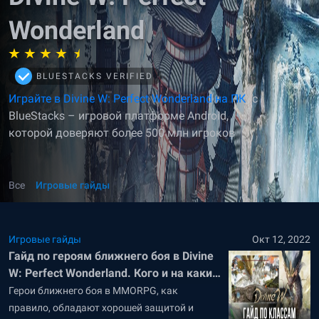
Wonderland
BLUESTACKS VERIFIED
Играйте в Divine W: Perfect Wonderland на ПК
с
BlueStacks – игровой платформе Android,
которой доверяют более 500 млн игроков
Все
Игровые гайды
Игровые гайды
Окт 12, 2022
Гайд по героям ближнего боя в Divine
W: Perfect Wonderland. Кого и на какие
роли стоит выбирать в игре?
Герои ближнего боя в MMORPG, как
правило, обладают хорошей защитой и