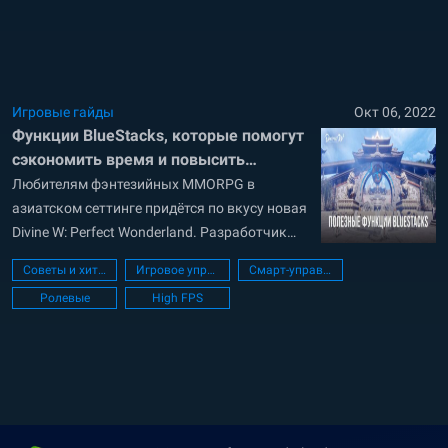
более одного миллиона раз в магазинах
Google Play и App Store. Если...
Игровые гайды
Окт 06, 2022
Функции BlueStacks, которые помогут
сэкономить время и повысить
эффективность в Divine W: Perfect
Любителям фэнтезийных MMORPG в
Wonderland
азиатском сеттинге придётся по вкусу новая
Divine W: Perfect Wonderland. Разработчик
Leniu Games создал потрясающую игру, в
Советы и хитрости
Игровое управление
Смарт-управление
которой пользователи могут изучать
Ролевые
High FPS
огромный вымышленный мир,
охватывающий более 60 000 игровых
квадратных километров. Всего за две
недели после запуска игру уже скачали
более миллиона раз. Divine W: Perfect...