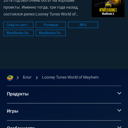
платформе BlueStacks X?
2018 год был очень богат на хорошие
проекты. Именно тогда, три года назад,
состоялся релиз Looney Tunes World of
Mayhem — гача-RPG с любимыми героями
Гайд по настройке ПК
Ролевые
RPG
известной серии мультфильмов. В ней вам
BlueStacks Setup
BlueStacks Features
предстоит собирать команду персонажей,
бороться с врагами в режиме PvE и другими
пользователями в PvP-битвах. WoM
позволяет вам нескучно...
Блог
Looney Tunes World of Mayhem
Продукты
Игры