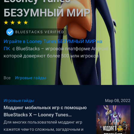
БЕЗУМНЫЙ МИР
BLUESTACKS VERIFIED
Играйте в Looney Tunes БЕЗУМНЫЙ МИР на
ПК
с BlueStacks – игровой платформе Android,
которой доверяют более 500 млн игроков
Все
Игровые гайды
Игровые гайды
Мар 08, 2022
Моддинг мобильных игр с помощью
BlueStacks X — Looney Tunes
БЕЗУМНЫЙ МИР
Для многих пользователей моддинг игр
кажется чем-то сложным, загадочным и