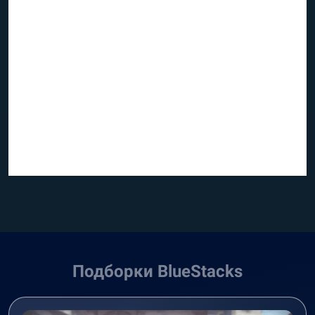
Подборки BlueStacks