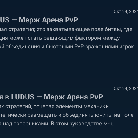
Окт 24, 202
DUS — Мерж Арена PvP
ая стратегия; это захватывающее поле битвы, где
акция может стать решающим фактором между
ой объединения и быстрыми PvP-сражениями игроки
едующую стратегию и адаптируясь к постоянно
Окт 24, 202
я в LUDUS — Мерж Арена PvP
х стратегий, сочетая элементы механики
тегически размещать и объединять юниты на поле
а над соперниками. В этом руководстве мы
ения, которая играет ключевую роль в победах в