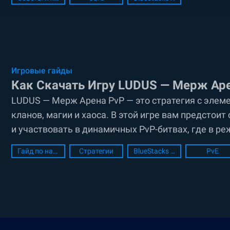
LUDUS....
Игровые гайды
Как Скачать Игру LUDUS — Мерж Арен
LUDUS — Мерж Арена PvP — это стратегия с элем
кланов, магии и хаоса. В этой игре вам предстои
и участвовать в динамичных PvP-битвах, где в р
других игроков. Геймплей включает...
Гайд по настройке ПК
Стратегии
BlueStacks Setup
PvE