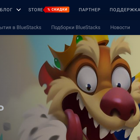
БЛОГ
STORE
ПАРТНЕР
ПОДДЕРЖК
% СКИДКИ
ытия в BlueStacks
Подборки BlueStacks
Новости
P