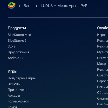
Блог
LUDUS – Мерж Арена PvP
Продукты
Oсобе
BlueStacks Mac
Игров
BlueStacks 5
Режим
Store
Режим
Предложения
Мульт
Android 11
Синхр
Макро
Режим
Игры
Смарт-
Популярные игры
Рерол
Экшены
Режим
Приключения
Обрез
Аркады
Скрип
Головоломки
Высоко
Гонки