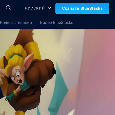
А
Скачать BlueStacks
РУССКИЙ
Коды активации
Видео BlueStacks