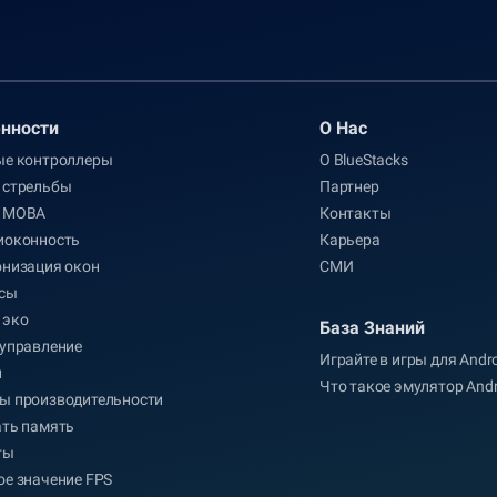
нности
О Нас
ые контроллеры
О BlueStacks
 стрельбы
Партнер
 MOBA
Контакты
иоконность
Карьера
онизация окон
СМИ
сы
 эко
База Знаний
управление
Играйте в игры для Andr
л
Что такое эмулятор Andr
ы производительности
ать память
ты
е значение FPS