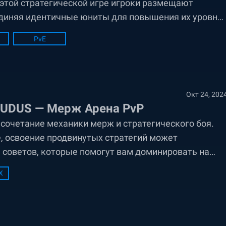
этой стратегической игре игроки размещают
ъединяя идентичные юниты для повышения их уровня
быстрого мышления и стратегического
PvE
Окт 24, 202
 LUDUS — Мерж Арена PvP
сочетание механики мерж и стратегического боя.
, освоение продвинутых стратегий может
 советов, которые помогут вам доминировать на
ратегическое Объединение: Приоритет На Импактные
X