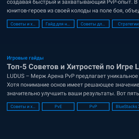
создавая быстрый и захватывающий PvP-опыт. В 
юнитов-героев из своей колоды на поле боя, об
и ранга. Такая динамическая механика требует 
Советы и хитрости
Гайд для новичков
Советы для новичков
Стратегии
планирования,...
Игровые гайды
Топ-5 Советов и Хитростей по Игре
LUDUS – Мерж Арена PvP предлагает уникальное 
Хотя понимание основ имеет решающее значение
значительно улучшить ваши результаты. Вот пять
поле боя и подниматься в рейтинге в LUDUS. Ст
Советы и хитрости
PvE
PvP
BlueStacks 
Юниты Объединение...