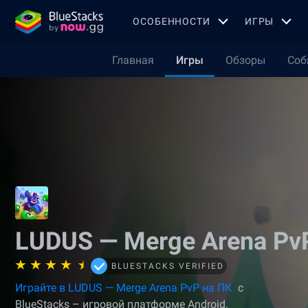
OСОБЕННОСТИ
ИГРЫ
Главная
Игры
Обзоры
Соб
LUDUS — Merge Arena Pv
BLUESTACKS VERIFIED
Играйте в LUDUS — Merge Arena PvP на ПК
с
BlueStacks – игровой платформе Android,