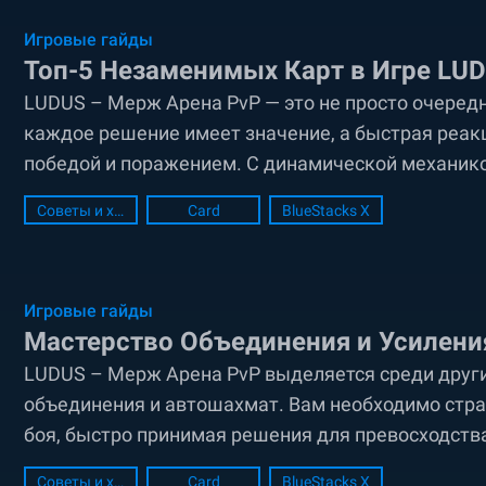
Игровые гайды
Топ-5 Незаменимых Карт в Игре LU
LUDUS – Мерж Арена PvP — это не просто очередн
каждое решение имеет значение, а быстрая ре
победой и поражением. С динамической механик
постоянно находятся на грани, разрабатывая сл
Советы и хитрости
Card
BlueStacks X
меняющемуся...
Игровые гайды
Мастерство Объединения и Усилени
LUDUS – Мерж Арена PvP выделяется среди други
объединения и автошахмат. Вам необходимо стра
боя, быстро принимая решения для превосходств
рассмотрим основную систему объединения и усил
Советы и хитрости
Card
BlueStacks X