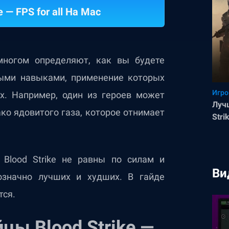
e — FPS for all На Mac
ногом определяют, как вы будете
ными навыками, применение которых
Игро
х. Например, один из героев может
Луч
ко ядовитого газа, которое отнимает
Stri
 Blood Strike не равны по силам и
Ви
значно лучших и худших. В гайде
тся.
цы Blood Strike —