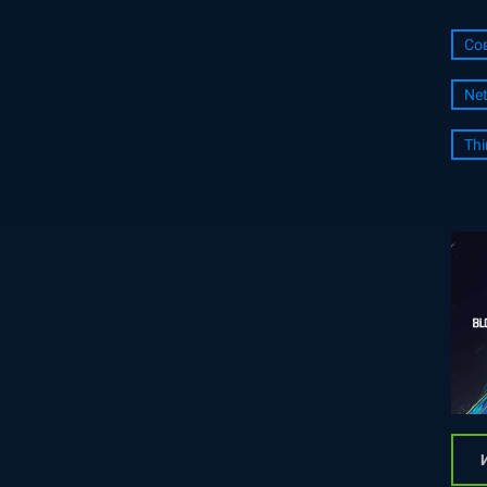
Со
Ne
Thi
И