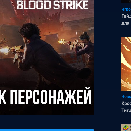
Игро
Гайд
для 
Ново
Крос
Тит
Зна