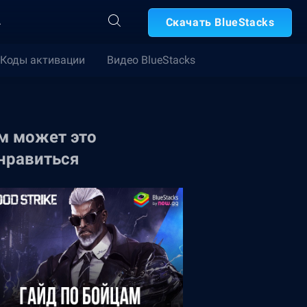
А
Скачать BlueStacks
Коды активации
Видео BlueStacks
м может это
нравиться