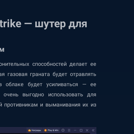
trike — шутер для
ам
онительных способностей делает ее
я газовая граната будет отравлять
в облаке будет усиливаться — ее
ю очень выгодно использовать для
ей противникам и выманивания их из