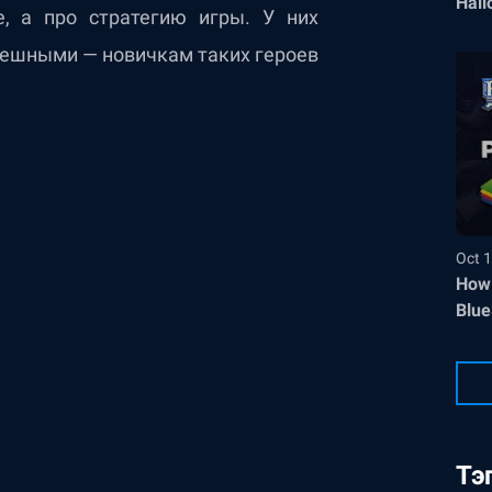
Hall
е, а про стратегию игры. У них
пешными — новичкам таких героев
Oct 1
How 
Blue
Тэ