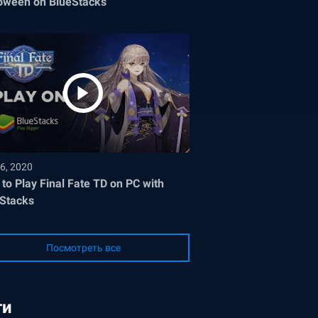
oween on BlueStacks
6, 2020
to Play Final Fate TD on PC with
Stacks
Посмотреть все
ги