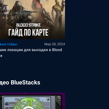
вые гайды
Мар 28, 2024
шие локации для высадки в Blood
ke
део BlueStacks