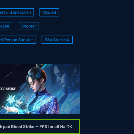
веты и хитрости
Экшен
tease
Shooter
rd Person Shooter
BlueStacks X
грай Blood Strike — FPS for all На ПК