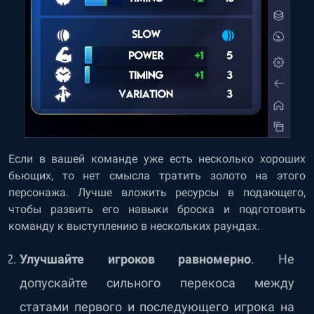
Если в вашей команде уже есть несколько хороших
бьющих, то нет смысла тратить золото на этого
персонажа. Лучше вложить ресурсы в подающего,
чтобы развить его навыки броска и подготовить
команду к выступлению в нескольких раундах.
Улучшайте игроков равномерно
. Не
допускайте сильного перекоса между
статами первого и последующего игрока на