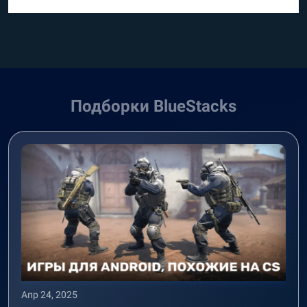
Подборки BlueStacks
Апр 24, 2025