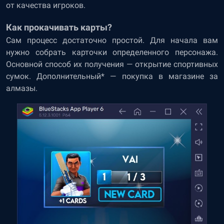
от качества игроков.
Как прокачивать карты?
Сам процесс достаточно простой. Для начала вам
нужно собрать карточки определенного персонажа.
Основной способ их получения — открытие спортивных
сумок. Дополнительный* — покупка в магазине за
алмазы.