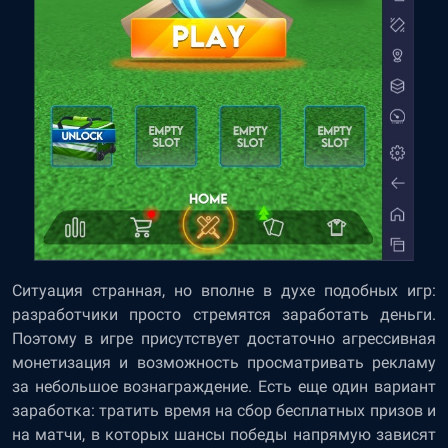
Ситуация странная, но вполне в духе подобных игр:
разработчики просто стремятся заработать деньги.
Поэтому в игре присутствует достаточно агрессивная
монетизация и возможность просматривать рекламу
за небольшое вознаграждение. Есть еще один вариант
заработка: тратить время на сбор бесплатных призов и
на матчи, в которых шансы победы напрямую зависят