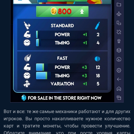
Вот и все: те же самые механики работают и для других
игроков. Вы просто накапливаете нужное количество
карт и тратите монеты, чтобы провести улучшение.
Обратите внимание, что при росте уровня карты