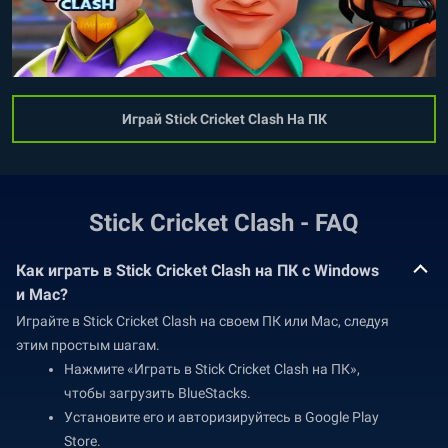
Играй Stick Cricket Clash На ПК
Stick Cricket Clash - FAQ
Как играть в Stick Cricket Clash на ПК с Windows
и Mac?
Играйте в Stick Cricket Clash на своем ПК или Mac, следуя
этим простым шагам.
Нажмите «Играть в Stick Cricket Clash на ПК»,
чтобы загрузить BlueStacks.
Установите его и авторизируйтесь в Google Play
Store.