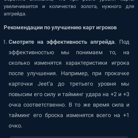
увеличивается и количество золота, нужного для
апгрейда.
Рекомендации по улучшению карт игроков
Смотрите на эффективность апгрейда
. Под
эффективностью мы понимаем то, на
сколько изменятся характеристики игрока
после улучшения. Например, при прокачке
карточки Jeet’а до третьего уровня мы
повысим его силу и тайминг удара на +2 и +3
очка соответственно. В то же время сила и
тайминг его броска изменятся всего на +1
очко.