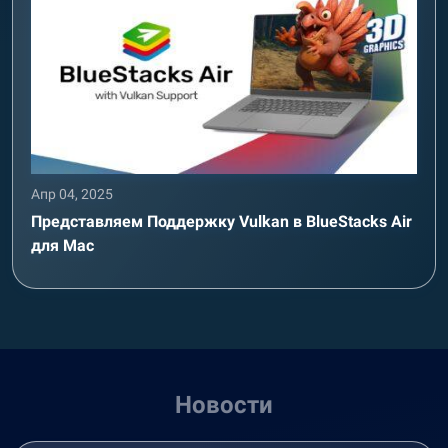
Апр 04, 2025
Представляем Поддержку Vulkan в BlueStacks Air
для Mac
Новости