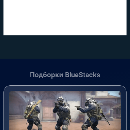
Подборки BlueStacks