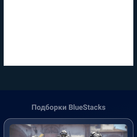
Подборки BlueStacks