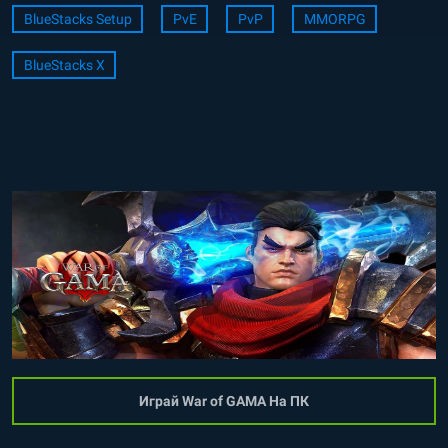
BlueStacks Setup
PvE
PvP
MMORPG
BlueStacks X
Играй War of GAMA На ПК