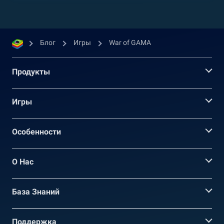
Блог
Игры
War of GAMA
Продукты
Игры
Oсобенности
О Нас
База Знаний
Поддержка