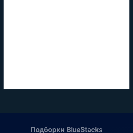
Подборки BlueStacks