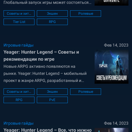
Глобальный запуск игры может состояться
совсем скоро. На Yeager: Hunter Legend
Советы и хитрости
Экшен
Ролевые
возложены большие ожидания и игра уже их
Tier List
RPG
оправдывает на стадии закрытого бета
тестирования. Игрокам придется сразиться
с множеством зверей, исследовать флору и
фауну и добыть редкое оружие...
Игровые гайды
Фев 14, 2023
Yeager: Hunter Legend – Советы и
рекомендации по игре
Новые ARPG активно появляются на
рынке. Yeager: Hunter Legend – мобильный
проект в жанре ARPG, разработанный и
изданный студией IGG. Глобальный запуск
Советы и хитрости
Экшен
Ролевые
запланирован в 1 квартале 2023 года. Игра
RPG
PvE
может похвастаться общим рейтингом в 4,5
звезды в Google Play Store. Напомним, что
игра доступна для отдельных стран: Канады,
Сингапура и Филиппин....
Игровые гайды
Фев 14, 2023
Yeager: Hunter Legend – Все, что нужно