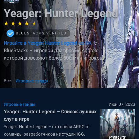
Yeager: Hunter Legend
BLUESTACKS VERIFIED
Играйте в Yeager: Hunter Legend на ПК
с
BlueStacks – игровой платформе Android,
которой доверяют более 500 млн игроков
Все
Игровые гайды
Игровые гайды
Июн 07, 2023
Yeager: Hunter Legend – Список лучших
слуг в игре
Yeager: Hunter Legend – это новая ARPG от
команды разработчиков из студии IGG.