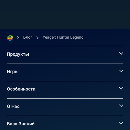
получайте мощное снаряжение и
отправляйтесь навстречу приключениям.
Как мы отметили, действия игры
разворачиваются в таинственном мире
Экорс. В мире,...
Блог
Yeager: Hunter Legend
Продукты
Игры
Oсобенности
О Нас
База Знаний