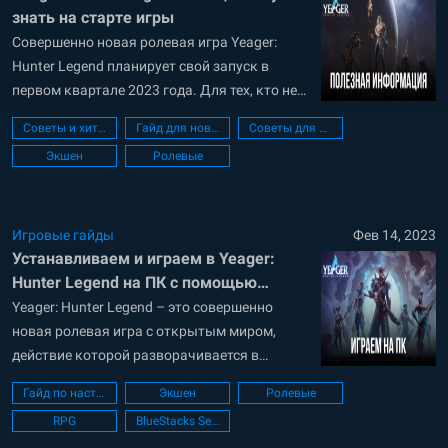
знать на старте игры
Совершенно новая ролевая игра Yeager:
Hunter Legend планирует свой запуск в
первом квартале 2023 года. Для тех, кто не
знает, «Yeager: Hunter Legend» получила
Советы и хитрости
Гайд для новичков
Советы для новичков
широкую огласку после презентации своего
Экшен
Ролевые
первого трейлера, который набрал уже
более 5 миллионов просмотров на YouTube.
Вкратце можно сказать, что игра похожа на
RPG monster killer...
Игровые гайды
Фев 14, 2023
Устанавливаем и играем в Yeager:
Hunter Legend на ПК с помощью
BlueStacks
Yeager: Hunter Legend – это совершенно
новая ролевая игра с открытым миром,
действие которой разворачивается в
инопланетном мире Экорс. Игроки ждут
Гайд по настройке ПК
Экшен
Ролевые
тысячи монстров, которых сможете одолеть
RPG
BlueStacks Setup
только вы. Улучшайте своего персонажа,