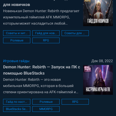
для новичков
Новенькая Demon Hunter: Rebirth предлагает
изумительный геймплей AFK MMORPG,
которым может насладиться любой
пользователь, не тратя на игру
Советы и хитрости
Гайд для новичков
Советы для новичков
бесчисленные часы. Однако, несмотря на то,
Ролевые
RPG
что в этой игре упор делается на
автоматический игровой процесс, в ней есть
немало элементов, о которых нужно знать,
чтобы ваше прохождение было
Игровые гайды
Дек 08, 2022
Demon Hunter: Rebirth — Запуск на ПК с
максимально комфортным. Если...
помощью BlueStacks
Demon Hunter: Rebirth — это новая
мобильная MMORPG, которая в большей
степени ориентирована на AFK-геймплей и
понравится казуальным игрокам, у которых
Гайд по настройке ПК
Ролевые
RPG
не так много времени, чтобы с головой
BlueStacks Setup
MMORPG
погрузиться в игру на долгие часы. Сама