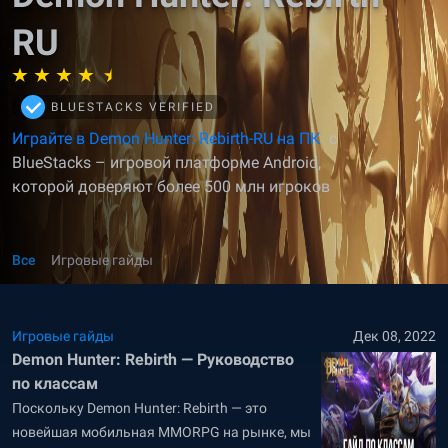
RU
BLUESTACKS VERIFIED
Играйте в Demon Hunter: Rebirth-RU на ПК
с
BlueStacks – игровой платформе Android,
которой доверяют более 500 млн игроков
Все
Игровые гайды
Игровые гайды
Дек 08, 2022
Demon Hunter: Rebirth — Руководство
по классам
Поскольку Demon Hunter: Rebirth — это
новейшая мобильная MMORPG на рынке, мы