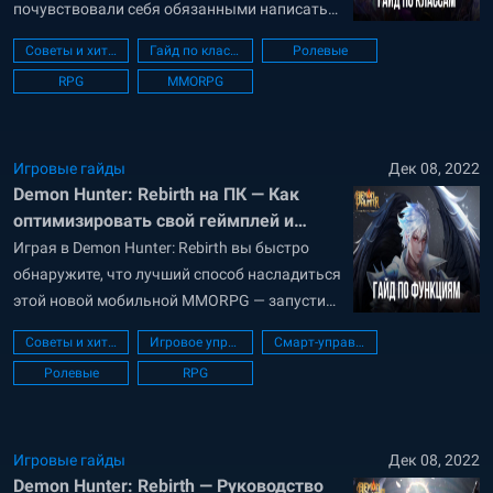
почувствовали себя обязанными написать
руководство, в котором вы можете найти
Советы и хитрости
Гайд по классам
Ролевые
краткий обзор классов, доступных в этой
RPG
MMORPG
игре. Благодаря этому гайду вы точно будете
знать, чего ожидать и какой класс следует
выбрать, чтобы начала вашего пути было
максимально правильным....
Игровые гайды
Дек 08, 2022
Demon Hunter: Rebirth на ПК — Как
оптимизировать свой геймплей и
доминировать в игре с помощью
Играя в Demon Hunter: Rebirth вы быстро
BlueStacks
обнаружите, что лучший способ насладиться
этой новой мобильной MMORPG — запустить
ее на ПК с помощью BlueStacks, так как наш
Советы и хитрости
Игровое управление
Смарт-управление
проигрыватель Android приложений
Ролевые
RPG
обеспечивает лучшую производительность и
графику, а также доступ к различным
инструментам, которые помогут
оптимизировать ваш геймплей. В этом
Игровые гайды
Дек 08, 2022
Demon Hunter: Rebirth — Руководство
руководстве мы...