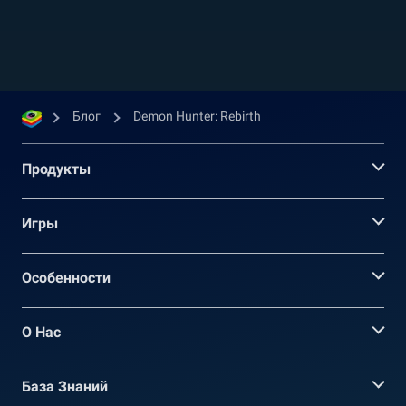
игра имеет отличную завязку и
разворачивается в мире, в который готовы
вторгнуться силы зла. Они...
Блог
Demon Hunter: Rebirth
Продукты
Игры
Oсобенности
О Нас
База Знаний