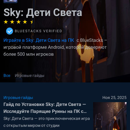
Sky: Дети Света
BLUESTACKS VERIFIED
Играйте в Sky: Дети Света на ПК
с BlueStacks –
игровой платформе Android, которой доверяют
более 500 млн игроков
Все
Игровые гайды
Игровые гайды
Ноя 25, 2025
Гайд по Установке Sky: Дети Света —
Исследуйте Парящие Руины на ПК с
BlueStacks
Sky: Дети Света — это приключенческая игра
с открытым миром от студии