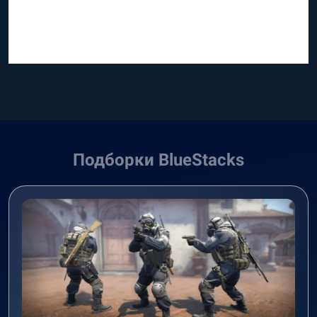
Подборки BlueStacks