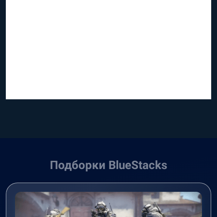
Подборки BlueStacks