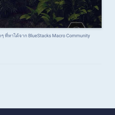
็ดๆ ที่หาได้จาก BlueStacks Macro Community