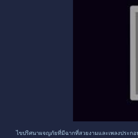
ไขปริศนาผจญภัยที่มีฉากที่สวยงามและเพลงประกอบ