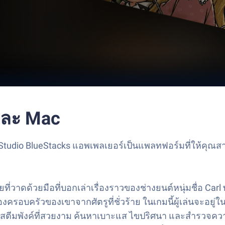
และ Mac
udio BlueStacks แอพเพลเยอร์เป็นแพลทฟอร์มที่ให้คุณสามา
ี่วาดด้วยมือที่บอกเล่าเรื่องราวของช่างยนต์หนุ่มชื่อ Car
กป้องครอบครัวของเขาจากศัตรูที่ชั่วร้าย ในเกมนี้ผู้เล่นจะ
ฉากสตีมพังค์ที่สวยงาม ค้นหาเบาะแส ไขปริศนา และสำรวจควา