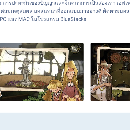
ใจ การปะทะกันของปัญญาและจินตนาการเป็นสองเท่า เอฟเฟกต์
ไม่ถึง แต่สมเหตุสมผล บทสนทนาที่ออกแบบมาอย่างดี ติดต
 บน PC และ MAC ในโปรแกรม BlueStacks