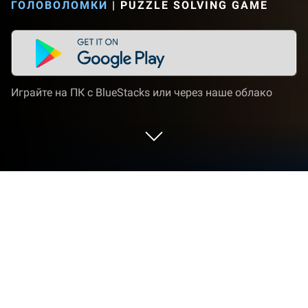
ГОЛОВОЛОМКИ
|
PUZZLE SOLVING GAME
Играйте на ПК с BlueStacks или через наше облако
Играйте Gear Enigmas на ПК или
Mac
Gear Enigmas — игра категории «Головоломки»,
разработанная студией HunDong Studio.