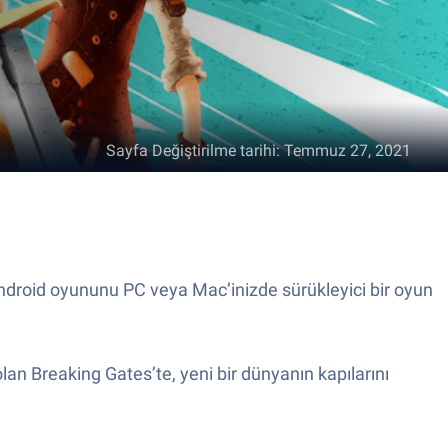
Sayfa Değiştirilme tarihi
:
Temmuz 27, 2021
ndroid oyununu PC veya Mac’inizde sürükleyici bir oyun
lan Breaking Gates’te, yeni bir dünyanın kapılarını