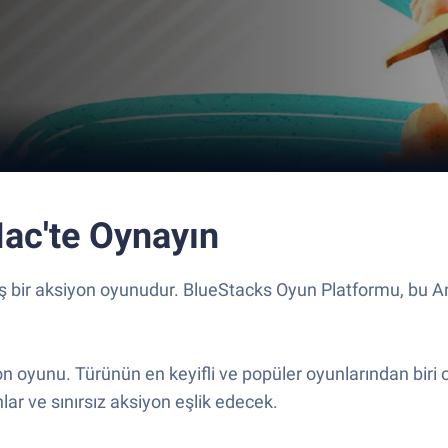
ac'te Oynayın
iş bir aksiyon oyunudur. BlueStacks Oyun Platformu, bu A
n oyunu. Türünün en keyifli ve popüler oyunlarından biri o
r ve sınırsız aksiyon eşlik edecek.