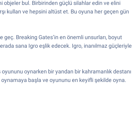
bjeler bul. Birbirinden güçlü silahlar edin ve elini
şı kullan ve hepsini altüst et. Bu oyuna her geçen gün
e geç. Breaking Gates’in en önemli unsurları, boyut
cerada sana Igro eşlik edecek. Igro, inanılmaz güçleriyle
es oyununu oynarken bir yandan bir kahramanlık destanı
le oynamaya başla ve oyununu en keyifli şekilde oyna.