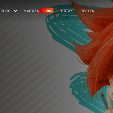
BLOG
MAĞAZA
ORTAK
DESTEK
% IND.