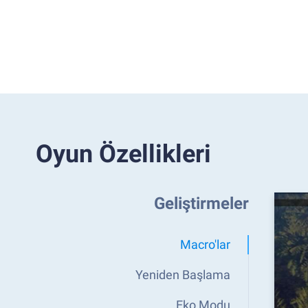
Oyun Özellikleri
Geliştirmeler
Macro'lar
Yeniden Başlama
Eko Modu