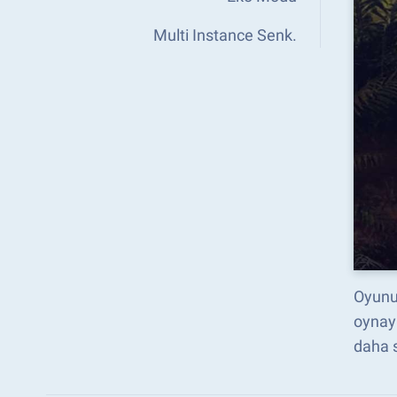
Multi Instance Senk.
Oyunun
oynayı
daha s