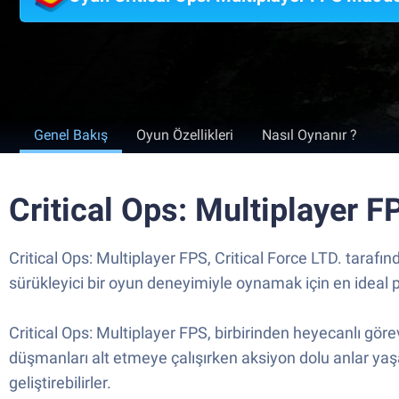
Genel Bakış
Oyun Özellikleri
Nasıl Oynanır ?
Critical Ops: Multiplayer F
Critical Ops: Multiplayer FPS, Critical Force LTD. tara
sürükleyici bir oyun deneyimiyle oynamak için en ideal p
Critical Ops: Multiplayer FPS, birbirinden heyecanlı görev
düşmanları alt etmeye çalışırken aksiyon dolu anlar yaşarlar
geliştirebilirler.