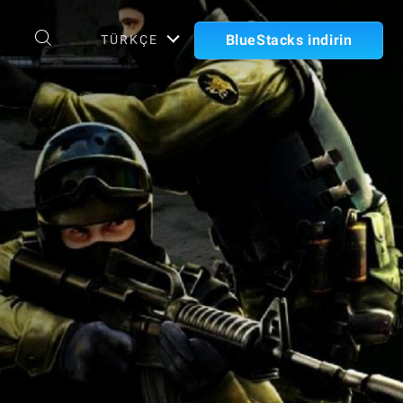
BlueStacks indirin
TÜRKÇE