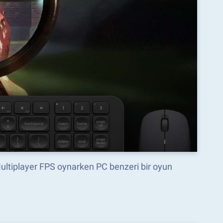
ultiplayer FPS oynarken PC benzeri bir oyun