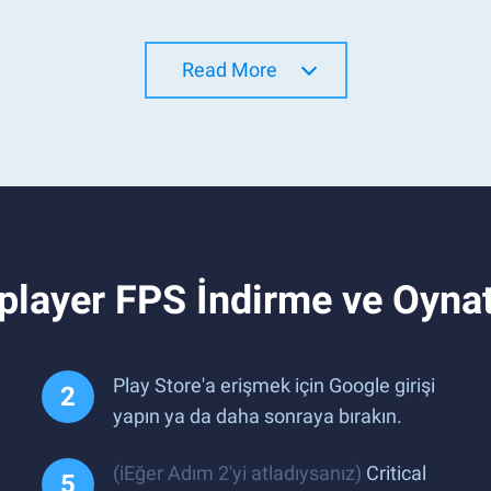
Read More
tiplayer FPS İndirme ve Oyn
Play Store'a erişmek için Google girişi
yapın ya da daha sonraya bırakın.
(iEğer Adım 2'yi atladıysanız)
Critical