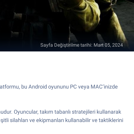
Sayfa Değiştirilme tarihi
:
Mart 05, 2024
n Platformu, bu Android oyununu PC veya MAC’inizde
udur. Oyuncular, takım tabanlı stratejileri kullanarak
tli silahları ve ekipmanları kullanabilir ve taktiklerini