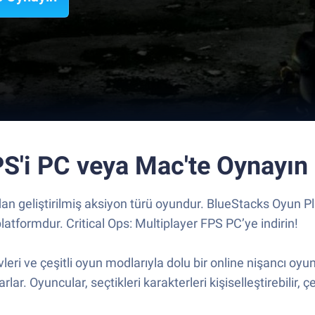
PS'i PC veya Mac'te Oynayın
fından geliştirilmiş aksiyon türü oyundur. BlueStacks Oyu
latformdur. Critical Ops: Multiplayer FPS PC’ye indirin!
leri ve çeşitli oyun modlarıyla dolu bir online nişancı oyun
. Oyuncular, seçtikleri karakterleri kişiselleştirebilir, çeşi