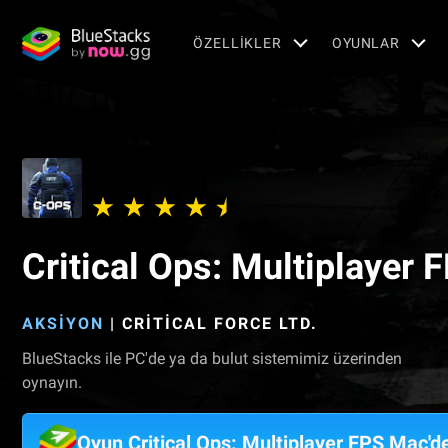
ÖZELLIKLER
OYUNLAR
Critical Ops: Multiplayer 
AKSIYON
|
CRITICAL FORCE LTD.
BlueStacks ile PC'de ya da bulut sistemimiz üzerinden
oynayın.
Oyun Critical Ops: Multiplayer FPS Mac'd