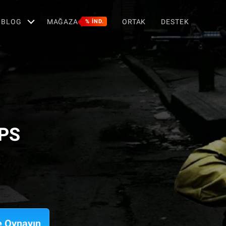
BLOG
MAĞAZA
ORTAK
DESTEK
% IND.
FPS
e Oynayın