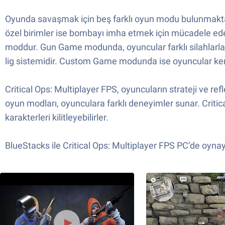
Oyunda savaşmak için beş farklı oyun modu bulunmakta
özel birimler ise bombayı imha etmek için mücadele eder
moddur. Gun Game modunda, oyuncular farklı silahlarla b
lig sistemidir. Custom Game modunda ise oyuncular kendi o
Critical Ops: Multiplayer FPS, oyuncuların strateji ve ref
oyun modları, oyunculara farklı deneyimler sunar. Critical
karakterleri kilitleyebilirler.
BlueStacks ile Critical Ops: Multiplayer FPS PC’de oynay