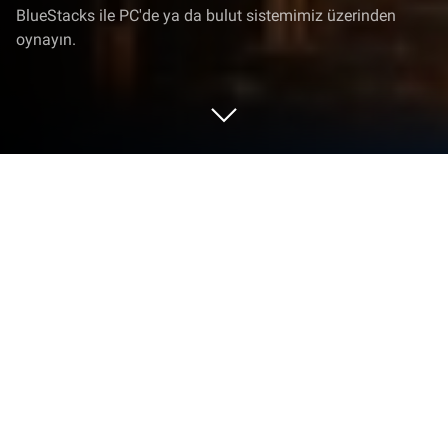
BlueStacks ile PC'de ya da bulut sistemimiz üzerinden
oynayın.
EVE Echoes'i PC veya Mac'te Oynayın
EVE Echoes, NetEase Games tarafından geliştirilmiş
gündelik türü oyundur. BlueStacks Oyun Platformu,
bu Android oyununu PC veya MAC’inizde sürükleyici
bir oyun deneyimiyle oynamak için en ideal
platformdur. EVE Echoes PC’ye indirin!
Uzayın derinliklerini keşfetmeye ve muazzam bir