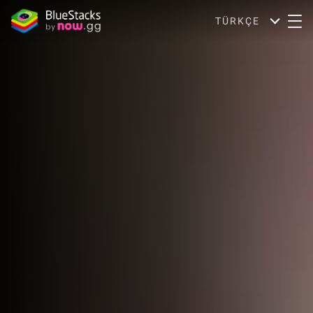
TÜRKÇE