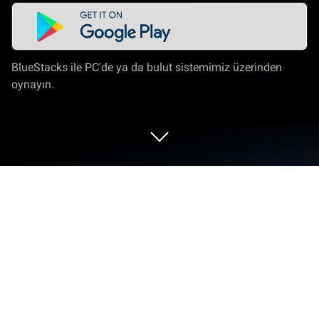
BlueStacks ile PC'de ya da bulut sistemimiz üzerinden
oynayın.
Idle Zombie Master'i PC veya Mac'te
Oynayın
Idle Zombie Master: Gun Shooting Game,
Loongcheer Game tarafından geliştirilmiş bir klasik
türü oyundur. BlueStacks Oyun Platformu, bu