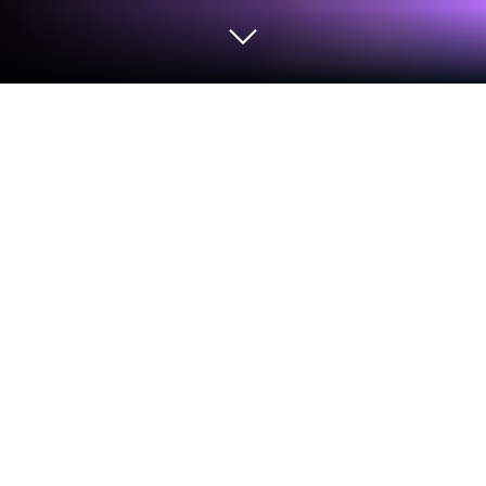
Trending Prank Call & Chat'i PC veya
Mac'te çalıştır.
Kendinizi telefonunuzun küçük ekranıyla neden
sınırlayasınız? YoB tarafından geliştirilen Trending
Prank Call & Chat’i dünyanın 1 numaralı Android
emülatörü BlueStacks ile PC veya Mac’te en iyi
şekilde deneyimleyin.
Uygulama Hakkında
Trending Prank Call & Chat, sıkıcı anların adeta
yıldızı! Oyunda arkadaşlarına ilginç şakalar yapabilir