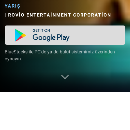
YARIŞ
|
ROVIO ENTERTAINMENT CORPORATION
BlueStacks ile PC'de ya da bulut sistemimiz üzerinden
oynayın.
Angry Birds Racing'i PC veya Mac'te
Oynayın