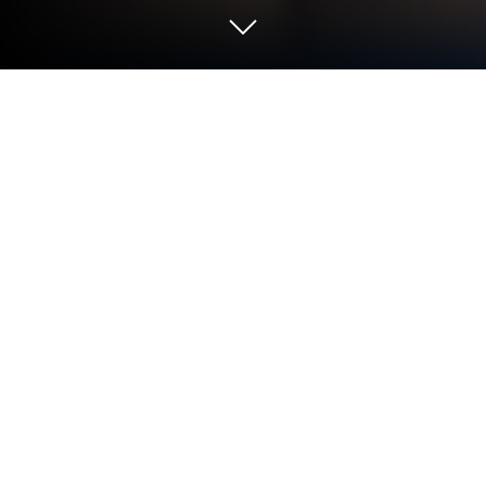
Archer Forest : Idle Defense'i PC veya
Mac'te Oynayın
Archer Forest : Idle Defense, MadMans tarafından
geliştirilmiş rol türü oyundur. BlueStacks Oyun
Platformu, bu Android oyununu PC veya MAC’inizde
sürükleyici bir oyun deneyimiyle oynamak için en
ideal platformdur. Archer Forest : Idle Defense PC’ye
indirin!
Ormanı korumak için size ihtiyacımız var. Okçuların
başına geçmeli ve ormanı yok etmeye çalışan tüm