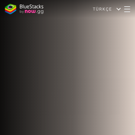
TÜRKÇE