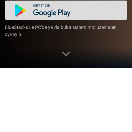
BlueStacks ile PC'de ya da bulut sistemimiz üzerinden
oynayın.
2 Player Games Collection'i PC veya
Mac'te Oynayın
2 Player Games Collection, Strateji Oyunları türünü
hayata geçiriyor ve oyuncular için heyecan verici
meydan okumalar sunuyor. MEIDAN GAMES