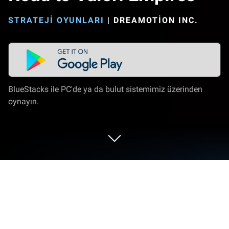
STRATEJI OYUNLARI
|
DREAMOTION INC.
BlueStacks ile PC'de ya da bulut sistemimiz üzerinden
oynayın.
Road to Valor: Empires'i PC veya
Mac'te Oynayın