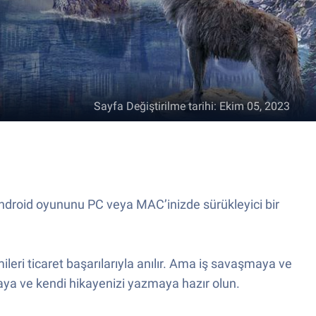
Sayfa Değiştirilme tarihi
:
Ekim 05, 2023
 Android oyununu PC veya MAC’inizde sürükleyici bir
mileri ticaret başarılarıyla anılır. Ama iş savaşmaya ve
aya ve kendi hikayenizi yazmaya hazır olun.