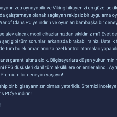
sayarınızda oynayabilir ve Viking hikayenizi en güzel şeki
da çalıştırmaya olanak sağlayan rakipsiz bir uygulama oyn
 War of Clans PC’ye indirin ve oyunları bambaşka bir deney
e alev alacak mobil cihazlarınızdan sıkıldınız mı? Evet ded
 şarj gibi tüm sorunları arkanızda bırakabilirsiniz. Üstelik
nde tüm bu ekipmanlarınıza özel kontrol atamaları yapabili
ormansı garanti altına aldık. Bilgisayarlara düşen yükün mi
ani FPS düşüşleri dahil tüm aksiliklere önlemler alındı. Ayr
ve Premium bir deneyim yaşayın!
p bir bilgisayarınızın olması yeterlidir. Sitemizi inceleye
ns PC’ye indirin!
!