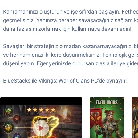
Kahramanınızı oluşturun ve işe sıfırdan başlayın. Fethedi
geçmelisiniz. Yanınıza beraber savaşacağınız sağlam kahra
daha fazlasını zorlamak için kullanmaya devam edin!
Savaşları bir stratejiniz olmadan kazanamayacağınızı bil
ve her hamlenizi iki kere düşünmelisiniz. Teknolojik ge
düşeni yapın. Eğer yerinizde durursanız asla ileriye gid
BlueStacks ile Vikings: War of Clans PC’de oynayın!