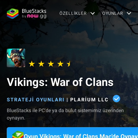
ÖZELLIKLER
OYUNLAR
Vikings: War of Clans
STRATEJI OYUNLARI
|
PLARIUM LLC
BlueStacks ile PC'de ya da bulut sistemimiz üzerinden
oynayın.
Oyun Vikings: War of Clans Mac'de Oynay