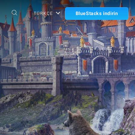
BlueStacks indirin
TÜRKÇE