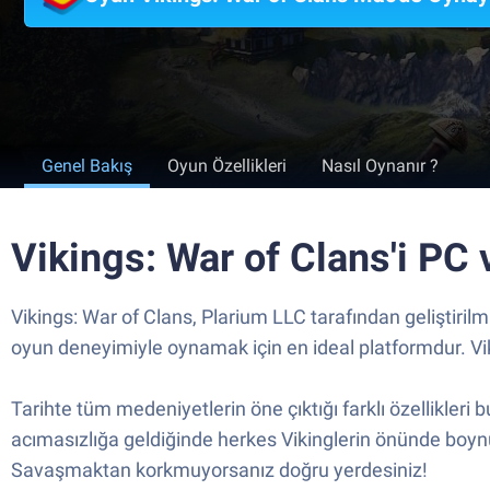
Genel Bakış
Oyun Özellikleri
Nasıl Oynanır ?
Vikings: War of Clans'i PC
Vikings: War of Clans, Plarium LLC tarafından geliştiri
oyun deneyimiyle oynamak için en ideal platformdur. Vik
Tarihte tüm medeniyetlerin öne çıktığı farklı özellikleri 
acımasızlığa geldiğinde herkes Vikinglerin önünde boyn
Savaşmaktan korkmuyorsanız doğru yerdesiniz!