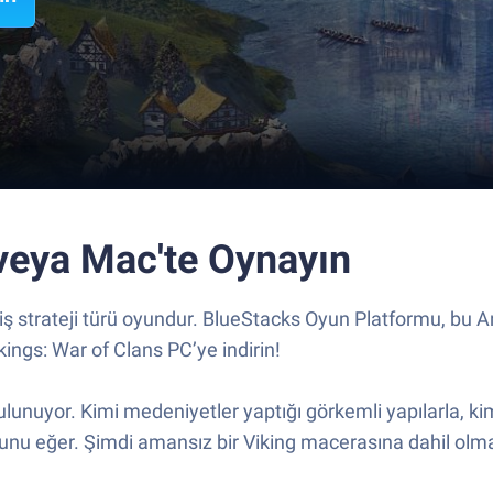
 veya Mac'te Oynayın
lmiş strateji türü oyundur. BlueStacks Oyun Platformu, bu
ings: War of Clans PC’ye indirin!
bulunuyor. Kimi medeniyetler yaptığı görkemli yapılarla, ki
unu eğer. Şimdi amansız bir Viking macerasına dahil olm