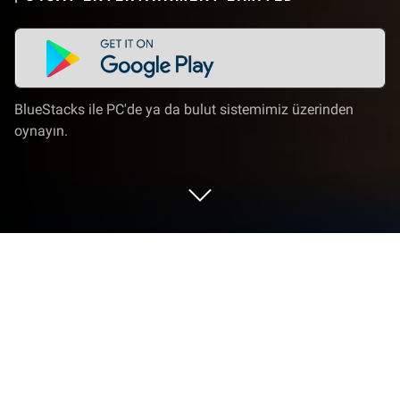
BlueStacks ile PC'de ya da bulut sistemimiz üzerinden
oynayın.
Zoldout Global'i PC veya Mac'te
Oynayın
Zoldout Global, C4Cat Entertainment Limited
tarafından geliştirilmiş strateji türü oyundur.