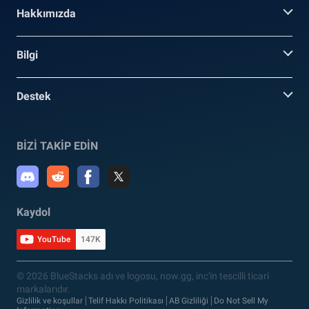
Hakkımızda
Bilgi
Destek
BİZİ TAKİP EDİN
Kaydol
YouTube
147K
© 2026 BlueStacks adı ve logosu, now.gg, inc'in tescilli ticari
markalarıdır.
Gizlilik ve koşullar
Telif Hakkı Politikası
AB Gizliliği
Do Not Sell My