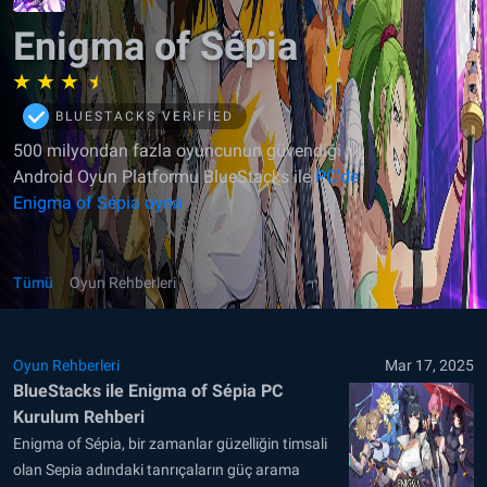
Enigma of Sépia
BLUESTACKS VERIFIED
500 milyondan fazla oyuncunun güvendiği
Android Oyun Platformu BlueStacks ile
PC'de
Enigma of Sépia oyna
Tümü
Oyun Rehberleri
Oyun Rehberleri
Mar 17, 2025
BlueStacks ile Enigma of Sépia PC
Kurulum Rehberi
Enigma of Sépia, bir zamanlar güzelliğin timsali
olan Sepia adındaki tanrıçaların güç arama