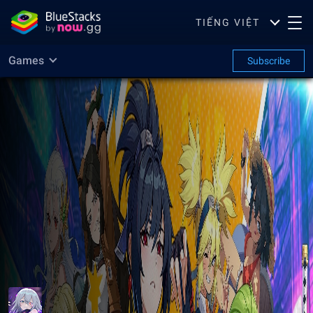
TIẾNG VIỆT
Games
Subscribe