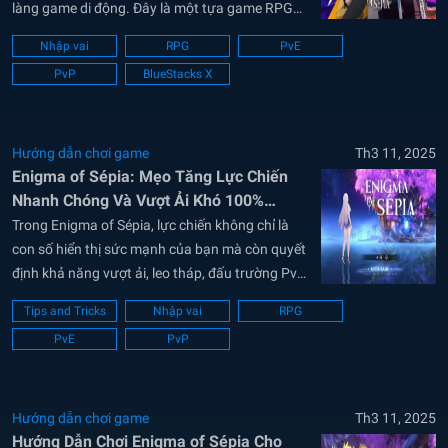
làng game di động. Đây là một tựa game RPG
nhàn rỗi kết hợp roguelike và gacha, nơi bạn có
Nhập vai
RPG
PvE
thể triệu hồi những nhân vật lấy cảm hứng từ
PvP
BlueStacks X
Dragon...
Hướng dẫn chơi game
Th3 11, 2025
Enigma of Sépia: Mẹo Tăng Lực Chiến
Nhanh Chóng Và Vượt Ải Khó 100%
Thành Công
Trong Enigma of Sépia, lực chiến không chỉ là
con số hiển thị sức mạnh của bạn mà còn quyết
định khả năng vượt ải, leo tháp, đấu trường PvP
và săn boss. Giai đoạn đầu game, việc tăng lực
Tips and Tricks
Nhập vai
RPG
chiến khá dễ dàng nhờ các nhiệm vụ tân thủ,...
PvE
PvP
Hướng dẫn chơi game
Th3 11, 2025
Hướng Dẫn Chơi Enigma of Sépia Cho