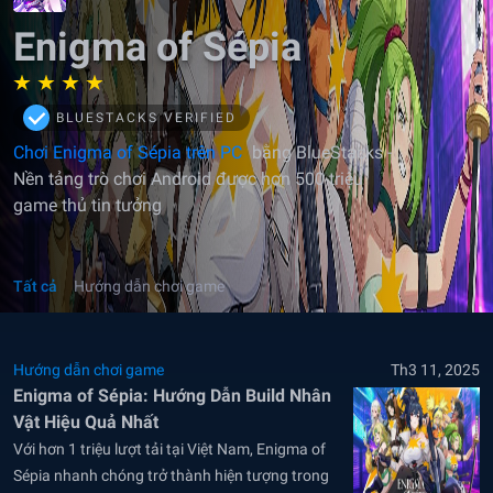
Enigma of Sépia
BLUESTACKS VERIFIED
Chơi Enigma of Sépia trên PC
bằng BlueStacks -
Nền tảng trò chơi Android được hơn 500 triệu
game thủ tin tưởng
Tất cả
Hướng dẫn chơi game
Hướng dẫn chơi game
Th3 11, 2025
Enigma of Sépia: Hướng Dẫn Build Nhân
Vật Hiệu Quả Nhất
Với hơn 1 triệu lượt tải tại Việt Nam, Enigma of
Sépia nhanh chóng trở thành hiện tượng trong