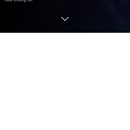
Chơi Đấu trường Robot trên PC hoặc
Mac
Đấu trường Robot là trò chơi hành động phát triển
bởi Plarium Global Ltd. Trình giả lập BlueStacks là
nền tảng tốt nhất để chơi game Android này trên PC
hoặc Mac, mang lại trải nghiệm chơi game nhập tâm
nhất.
Chào mừng bạn đến với Đấu trường Robot, nơi