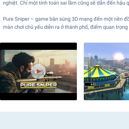
nghiệt. Chỉ một tính toán sai lầm cũng sẽ dẫn đến hậu 
Pure Sniper – game bắn súng 3D mang đến một nền đồ 
màn chơi chủ yếu diễn ra ở thành phố, điểm quan trọng c