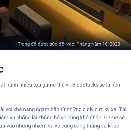
Trang đã được sửa đổi vào
:
Tháng Năm 16, 2023
c
hát hành nhiều tựa game thú vị. BlueStacks sẽ là nền
i với khả năng ngắm bắn từ những cự ly cực kỳ xa. Tải
hiệm vụ chống lại khủng bố vô cùng khó nhằn. Game sẽ
đưa vào những nhiệm vụ vô cùng căng thẳng và khắc