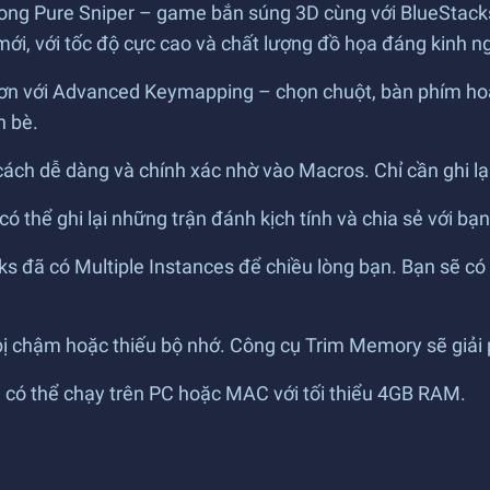
rong Pure Sniper – game bắn súng 3D cùng với BlueStack
i, với tốc độ cực cao và chất lượng đồ họa đáng kinh n
 hơn với Advanced Keymapping – chọn chuột, bàn phím hoặ
n bè.
ch dễ dàng và chính xác nhờ vào Macros. Chỉ cần ghi lại t
ó thể ghi lại những trận đánh kịch tính và chia sẻ với b
ks đã có Multiple Instances để chiều lòng bạn. Bạn sẽ c
bị chậm hoặc thiếu bộ nhớ. Công cụ Trim Memory sẽ giả
, có thể chạy trên PC hoặc MAC với tối thiểu 4GB RAM.