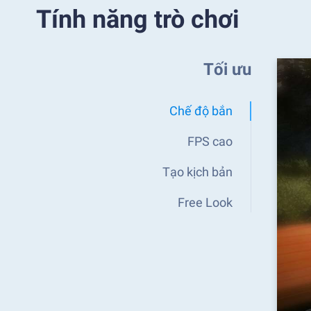
Tính năng trò chơi
Tối ưu
Chế độ bắn
FPS cao
Tạo kịch bản
Free Look