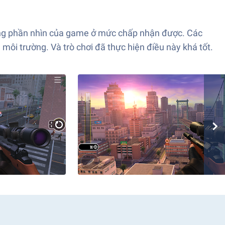
ung phần nhìn của game ở mức chấp nhận được. Các
môi trường. Và trò chơi đã thực hiện điều này khá tốt.