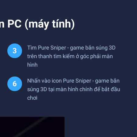
n PC (máy tính)
Tìm Pure Sniper - game bắn súng 3D
trên thanh tìm kiếm ở góc phải màn
hình
Nhấn vào icon Pure Sniper - game bắn
súng 3D tại màn hình chính để bắt đầu
chơi