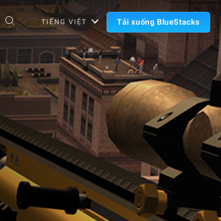
Tải xuống BlueStacks
TIẾNG VIỆT