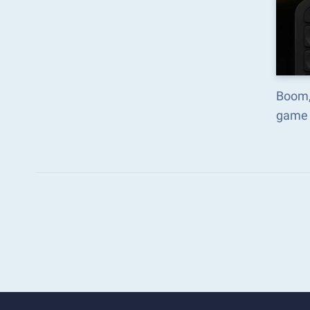
Boom,
game 