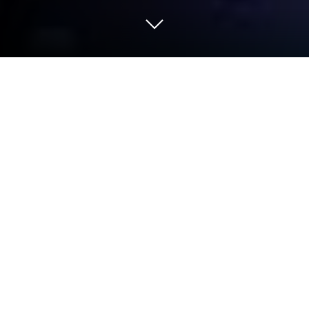
Chơi Roto Force trên PC hoặc Mac
Roto Force là một trò chơi hành động được phát
triển và phát hành bởi PID Games, nơi phát hành
nhiều tựa game thú vị. BlueStacks sẽ là nền tảng số
1 giúp bạn chơi game này trên PC hay Mac và có
được trải nghiệm tuyệt vời nhất.
Roto Force dành cho những game thủ hardcore thứ
thiệt, những người đang tìm kiếm một thử thách mới
trong một thế giới đòi hỏi kỹ năng của game thủ cực