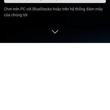
Chơi trên PC với BlueStacks hoặc trên hệ thống đám mây
của chúng tôi
Chơi Divineko - Magic Cat trên PC
hoặc Mac
Divineko – Magic Cat là một trò chơi trò chơi điện tử
được phát triển và phát hành bởi Ketchapp.
BlueStacks sẽ là nền tảng số 1 giúp bạn chơi game
này trên PC hay Mac và có được trải nghiệm tuyệt
vời nhất.