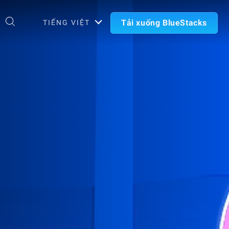
Tải xuống BlueStacks
TIẾNG VIỆT