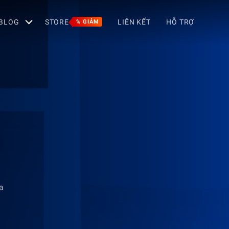
BLOG
STORE
LIÊN KẾT
HỖ TRỢ
% GIẢM
a