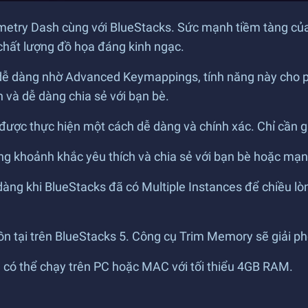
ometry Dash cùng với BlueStacks. Sức mạnh tiềm tàng củ
chất lượng đồ họa đáng kinh ngạc.
dễ dàng nhờ Advanced Keymappings, tính năng này cho 
n và dễ dàng chia sẻ với bạn bè.
ược thực hiện một cách dễ dàng và chính xác. Chỉ cần ghi l
ng khoảnh khắc yêu thích và chia sẻ với bạn bè hoặc mạn
 dàng khi BlueStacks đã có Multiple Instances để chiều l
tồn tại trên BlueStacks 5. Công cụ Trim Memory sẽ giải 
, có thể chạy trên PC hoặc MAC với tối thiểu 4GB RAM.