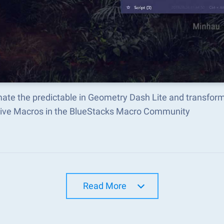
ate the predictable in Geometry Dash Lite and transfor
tive Macros in the BlueStacks Macro Community
Read More