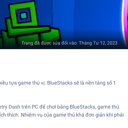
Trang đã được sửa đổi vào
:
Tháng Tư 12, 2023
iều tựa game thú vị. BlueStacks sẽ là nền tảng số 1
etry Dash trên PC để chơi bằng BlueStacks, game thủ
ích thích. Nhiệm vụ của game thủ khá đơn giản khi phải