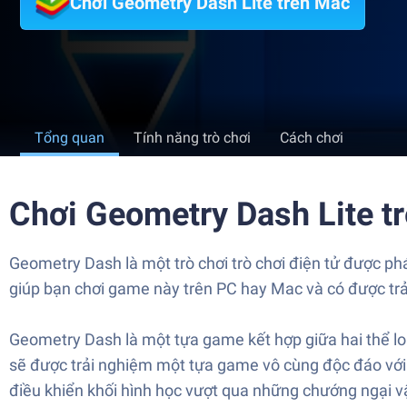
Chơi Geometry Dash Lite trên Mac
Tổng quan
Tính năng trò chơi
Cách chơi
Chơi Geometry Dash Lite t
Geometry Dash là một trò chơi trò chơi điện tử được ph
giúp bạn chơi game này trên PC hay Mac và có được trả
Geometry Dash là một tựa game kết hợp giữa hai thể lo
sẽ được trải nghiệm một tựa game vô cùng độc đáo với n
điều khiển khối hình học vượt qua những chướng ngại vậ