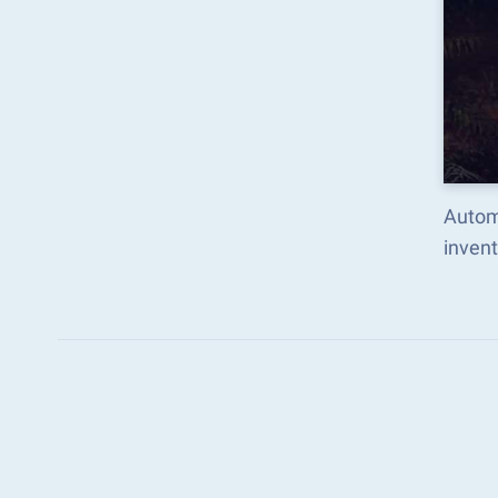
Autom
inven