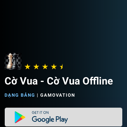
Cờ Vua - Cờ Vua Offline
DẠNG BẢNG
|
GAMOVATION