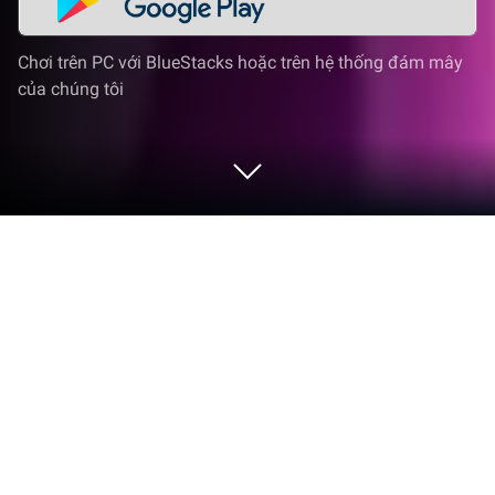
Chơi trên PC với BlueStacks hoặc trên hệ thống đám mây
của chúng tôi
Chơi Bubble Shooter Fashion trên PC
hoặc Mac
Bubble Shooter Fashion là một trò chơi thông
thường được phát triển và phát hành bởi Bigcool
Games, nơi phát hành nhiều tựa game thú vị.
BlueStacks sẽ là nền tảng số 1 giúp bạn chơi game