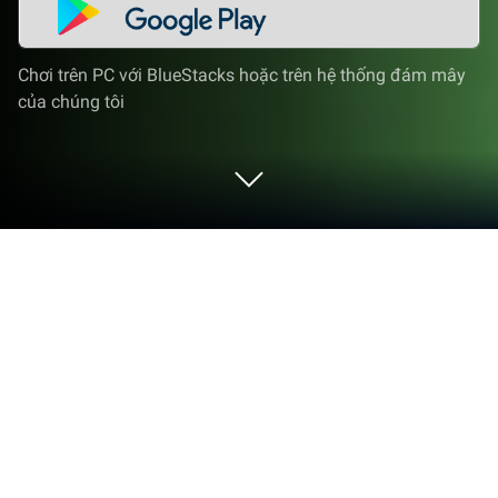
Chơi trên PC với BlueStacks hoặc trên hệ thống đám mây
của chúng tôi
Chơi The Secret of Cat Island trên PC
hoặc Mac
The Secret of Cat Island là một trò chơi thông
thường được phát triển và phát hành bởi Like It
Games, nơi phát hành nhiều tựa game dễ thương.
BlueStacks sẽ là nền tảng số 1 giúp bạn chơi game