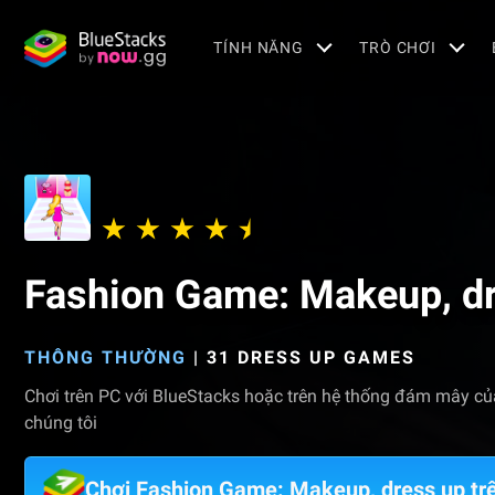
TÍNH NĂNG
TRÒ CHƠI
Fashion Game: Makeup, d
THÔNG THƯỜNG
|
31 DRESS UP GAMES
Chơi trên PC với BlueStacks hoặc trên hệ thống đám mây củ
chúng tôi
Chơi Fashion Game: Makeup, dress up tr