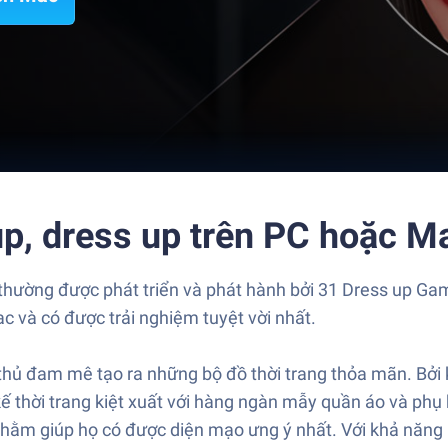
p, dress up trên PC hoặc M
thường được phát triển và phát hành bởi 31 Dress up Gam
c và có được trải nghiệm tuyệt vời nhất.
ủ đam mê tạo ra những bộ đồ thời trang thỏa mãn. Bởi k
ế thời trang kiệt xuất với hàng ngàn mẫy quần áo và phụ 
hằm giúp họ có được diện mạo ưng ý nhất. Với khả năng k