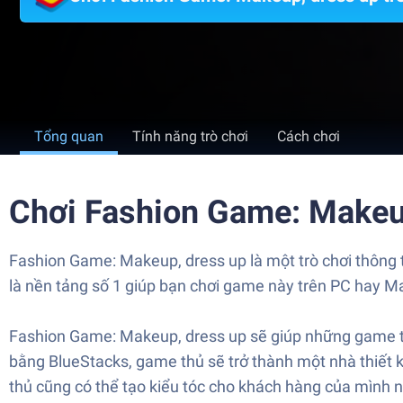
Tổng quan
Tính năng trò chơi
Cách chơi
Chơi Fashion Game: Makeu
Fashion Game: Makeup, dress up là một trò chơi thông 
là nền tảng số 1 giúp bạn chơi game này trên PC hay Ma
Fashion Game: Makeup, dress up sẽ giúp những game th
bằng BlueStacks, game thủ sẽ trở thành một nhà thiết k
thủ cũng có thể tạo kiểu tóc cho khách hàng của mình n