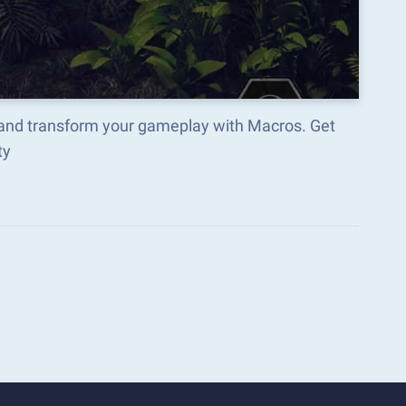
and transform your gameplay with Macros. Get
ty