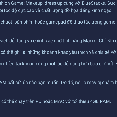
 Fashion Game: Makeup, dress up cùng với BlueStacks. Sứ
i tốc độ cực cao và chất lượng đồ họa đáng kinh ngạc.
chuột, bàn phím hoặc gamepad để thao tác trong game mộ
ch dễ dàng và chính xác nhờ tính năng Macro. Chỉ cần ghi 
có thể ghi lại những khoảnh khắc yêu thích và chia sẻ vớ
ơi nhiều tài khoản cùng một lúc dễ dàng hơn bao giờ hết.
 bất cứ lúc nào bạn muốn. Do đó, nỗi lo máy bị chậm ho
, có thể chạy trên PC hoặc MAC với tối thiểu 4GB RAM.