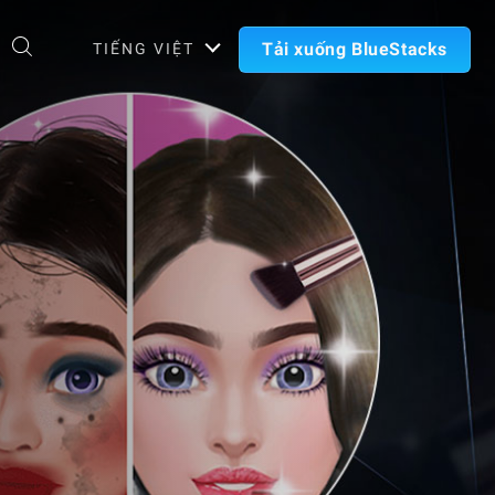
Tải xuống BlueStacks
TIẾNG VIỆT