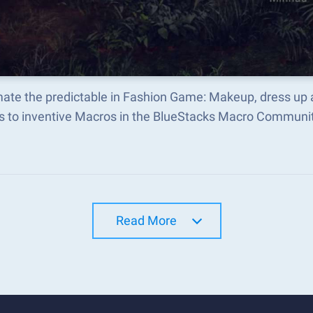
ate the predictable in Fashion Game: Makeup, dress up 
s to inventive Macros in the BlueStacks Macro Communi
Read More