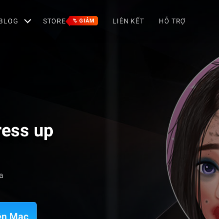
BLOG
STORE
LIÊN KẾT
HỖ TRỢ
% GIẢM
ress up
a
ên Mac