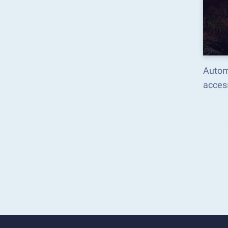
Autom
acces