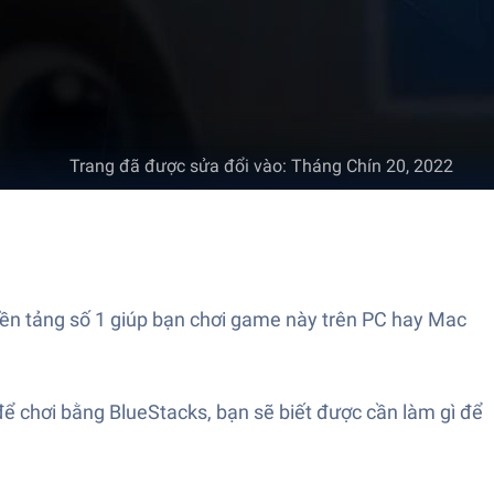
Trang đã được sửa đổi vào
:
Tháng Chín 20, 2022
 nền tảng số 1 giúp bạn chơi game này trên PC hay Mac
để chơi bằng BlueStacks, bạn sẽ biết được cần làm gì để