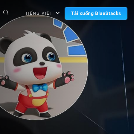
Tải xuống BlueStacks
TIẾNG VIỆT