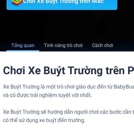
Chơi Xe Buýt Trường trên Mac
Tổng quan
Tính năng trò chơi
Cách chơi
Chơi Xe Buýt Trường trên 
Xe Buýt Trường là một trò chơi giáo dục đến từ BabyBus
và có được trải nghiệm tuyệt vời nhất.
Xe Buýt Trường sẽ hướng dẫn người chơi các bước cần th
có thể sử dụng xe buýt đến trường.