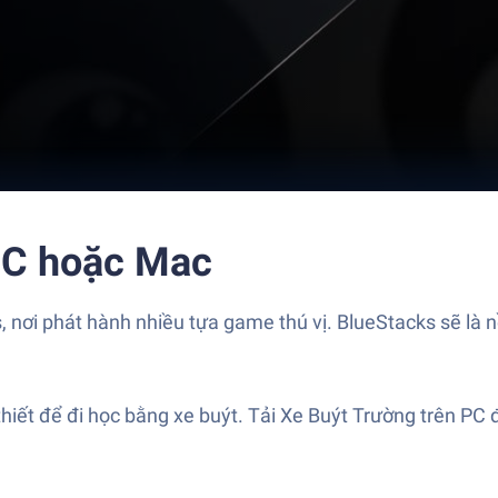
PC hoặc Mac
, nơi phát hành nhiều tựa game thú vị. BlueStacks sẽ là
iết để đi học bằng xe buýt. Tải Xe Buýt Trường trên PC 