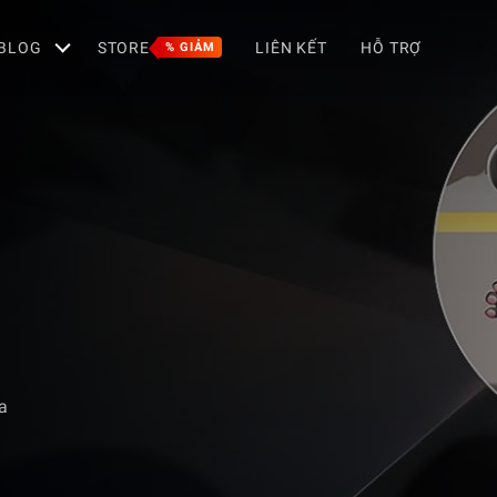
BLOG
STORE
LIÊN KẾT
HỖ TRỢ
% GIẢM
a