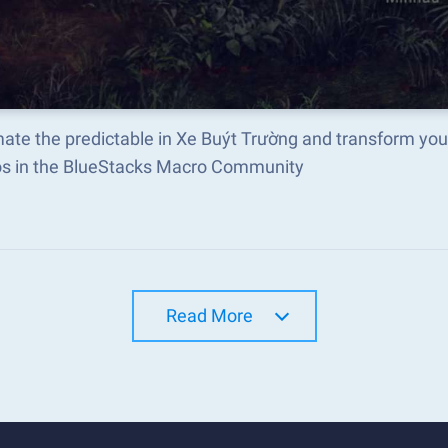
ate the predictable in Xe Buýt Trường and transform you
s in the BlueStacks Macro Community
Read More