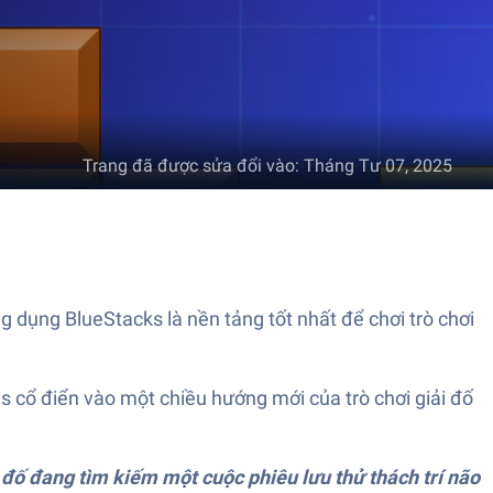
Trang đã được sửa đổi vào
:
Tháng Tư 07, 2025
ng dụng BlueStacks là nền tảng tốt nhất để chơi trò chơi
is cổ điển vào một chiều hướng mới của trò chơi giải đố
 đố đang tìm kiếm một cuộc phiêu lưu thử thách trí não