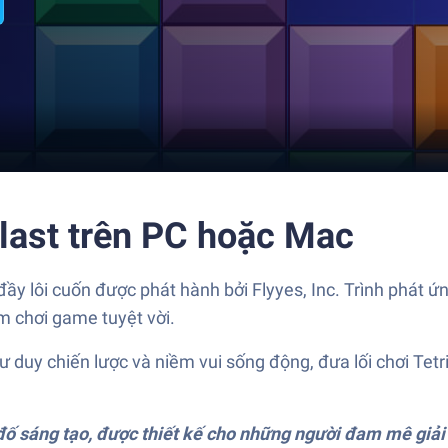
last trên PC hoặc Mac
đầy lôi cuốn được phát hành bởi Flyyes, Inc. Trình phát ứ
m chơi game tuyệt vời.
tư duy chiến lược và niềm vui sống động, đưa lối chơi Tetr
đố sáng tạo, được thiết kế cho những người đam mê giải