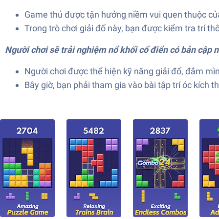
Game thủ được tận hưởng niềm vui quen thuộc của h
Trong trò chơi giải đố này, bạn được kiểm tra trí 
Người chơi sẽ trải nghiệm nổ khối cổ điển có bản cập 
Người chơi được thể hiện kỹ năng giải đố, đắm mìn
Bây giờ, bạn phải tham gia vào bài tập trí óc kích