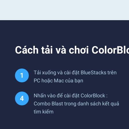
Cách tải và chơi ColorBl
Tải xuống và cài đặt BlueStacks trên
PC hoặc Mac của bạn
Nhấn vào để cài đặt ColorBlock :
Combo Blast trong danh sách kết quả
tìm kiếm