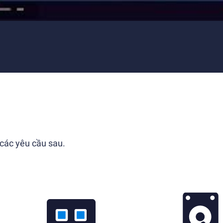
 các yêu cầu sau.