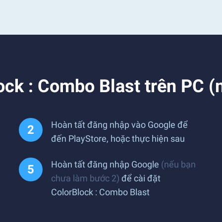
ock : Combo Blast trên PC (
Hoàn tất đăng nhập vào Google để
đến PlayStore, hoặc thực hiện sau
Hoàn tất đăng nhập Google
(nếu bạn
chưa làm bước 2)
để cài đặt
ColorBlock : Combo Blast