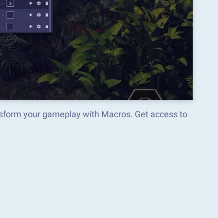
nsform your gameplay with Macros. Get access to