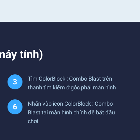
máy tính)
Tìm ColorBlock : Combo Blast trên
thanh tìm kiếm ở góc phải màn hình
Nhấn vào icon ColorBlock : Combo
Blast tại màn hình chính để bắt đầu
chơi