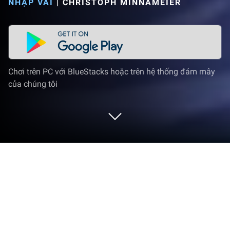
NHẬP VAI
|
CHRISTOPH MINNAMEIER
Chơi trên PC với BlueStacks hoặc trên hệ thống đám mây
của chúng tôi
Chơi Dungeons of Dreadrock trên PC
hoặc Mac
Dungeons of Dreadrock là game nhập vai thú vị về