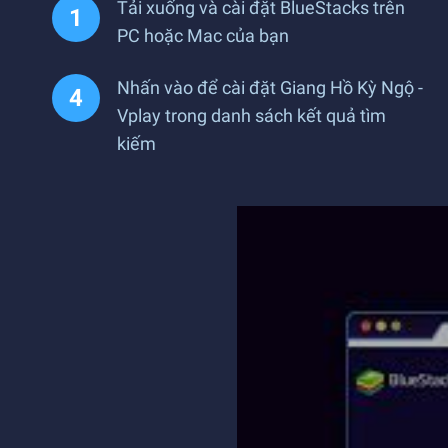
Tải xuống và cài đặt BlueStacks trên
PC hoặc Mac của bạn
Nhấn vào để cài đặt Giang Hồ Kỳ Ngộ -
Vplay trong danh sách kết quả tìm
kiếm