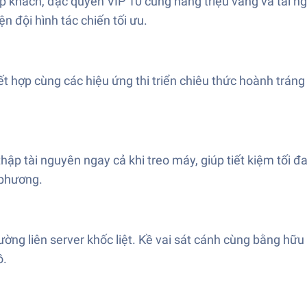
 khách, đặc quyền VIP 10 cùng hàng triệu vàng và tài ng
n đội hình tác chiến tối ưu.
 hợp cùng các hiệu ứng thi triển chiêu thức hoành tráng t
hập tài nguyên ngay cả khi treo máy, giúp tiết kiệm tối đa
 phương.
ờng liên server khốc liệt. Kề vai sát cánh cùng bằng hữu
ồ.