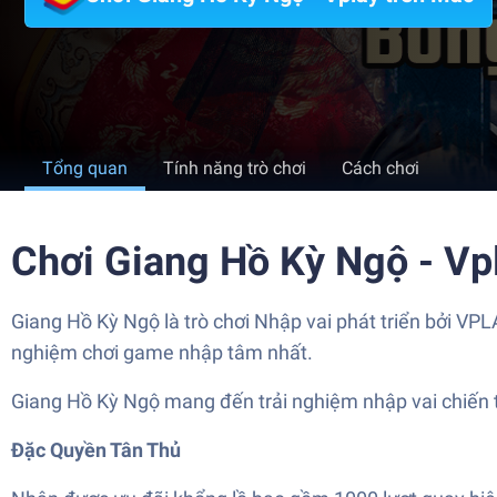
Tổng quan
Tính năng trò chơi
Cách chơi
Chơi Giang Hồ Kỳ Ngộ - Vp
Giang Hồ Kỳ Ngộ là trò chơi Nhập vai phát triển bởi VPL
nghiệm chơi game nhập tâm nhất.
Giang Hồ Kỳ Ngộ mang đến trải nghiệm nhập vai chiến t
Đặc Quyền Tân Thủ