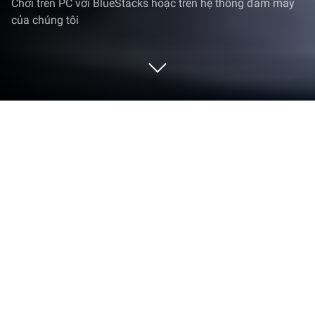
Chơi trên PC với BlueStacks hoặc trên hệ thống đám mây
của chúng tôi
Chơi Goddess: Tốc Chiến trên PC hoặc
Mac
Goddess: Tốc Chiến là game nhập vai ấn tượng và
đầy thú vị đến từ nhà phát hành Dreamstar Network
Limited. BlueStacks là nền tảng số 1 giúp bạn sử
dụng ứng dụng Android này trên PC hay Mac và có
được trải nghiệm tuyệt vời nhất. Đây là tựa game
mới của nhà phát hành Dreamstar Network Limited