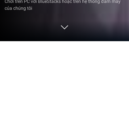
Chơi trên PC với BlueStacks hoặc trên hệ thống đám mây
của chúng tôi
Chơi Illusion Connect: Re trên PC hoặc
Mac
Illusion Connect: Re
là một game hành động nhập
vai miễn phí đầy thú vị. Game được phát hành bởi
Magic Game. Trình phát ứng dụng BlueStacks là nền
tảng tốt nhất để chơi trò chơi Android này trên PC
hoặc Mac của bạn để có trải nghiệm chơi game
tuyệt vời.