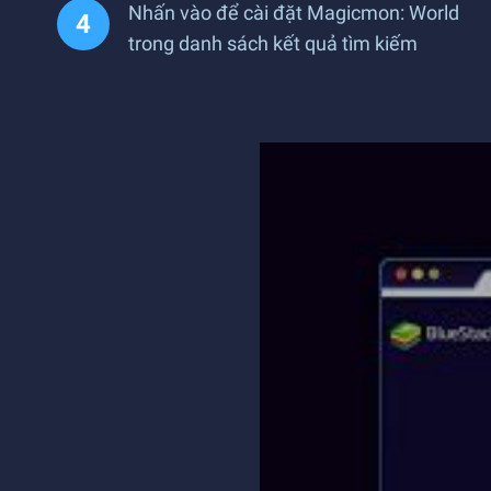
Nhấn vào để cài đặt Magicmon: World
trong danh sách kết quả tìm kiếm