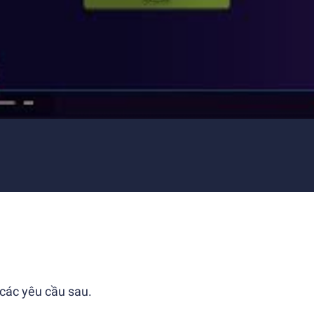
 các yêu cầu sau.