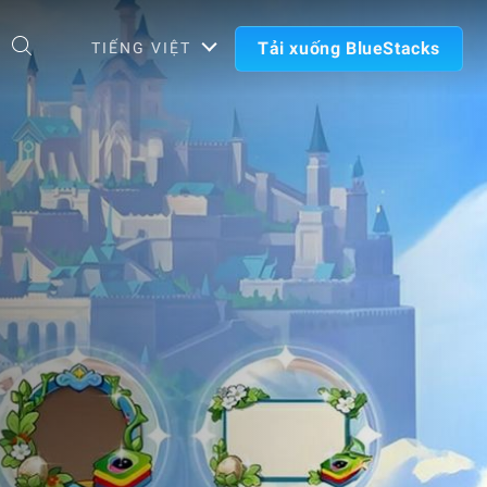
Tải xuống BlueStacks
TIẾNG VIỆT