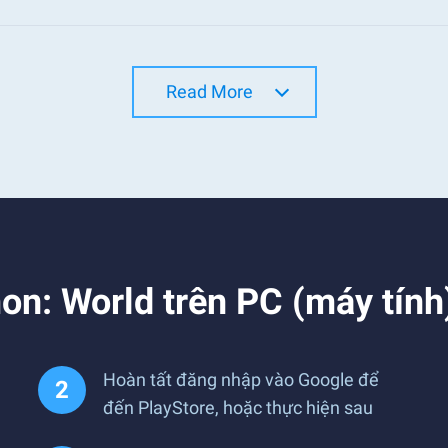
Read More
on: World trên PC (máy tính
Hoàn tất đăng nhập vào Google để
đến PlayStore, hoặc thực hiện sau