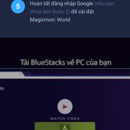
Hoàn tất đăng nhập Google
(nếu bạn
chưa làm bước 2)
để cài đặt
Magicmon: World
WATCH VIDEO