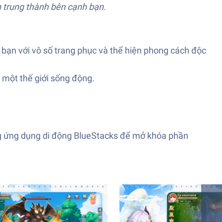
 trung thành bên cạnh bạn.
 bạn với vô số trang phục và thể hiện phong cách độc
 một thế giới sống động.
ng ứng dụng di động BlueStacks để mở khóa phần