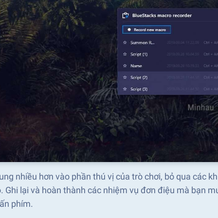
ung nhiều hơn vào phần thú vị của trò chơi, bỏ qua các 
. Ghi lại và hoàn thành các nhiệm vụ đơn điệu mà bạn mu
hấn phím.