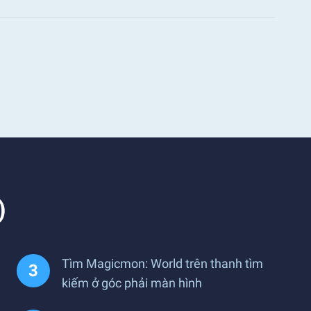
)
Tìm Magicmon: World trên thanh tìm
kiếm ở góc phải màn hình