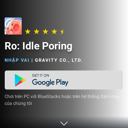
Ro: Idle Poring
NHẬP VAI
|
GRAVITY CO., LTD.
Chơi trên PC với BlueStacks hoặc trên hệ thống đám mây
của chúng tôi