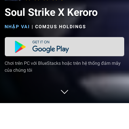
Soul Strike X Keroro
NHẬP VAI
|
COM2US HOLDINGS
Chơi trên PC với BlueStacks hoặc trên hệ thống đám mây
của chúng tôi
Chơi Soul Strike X Keroro trên PC