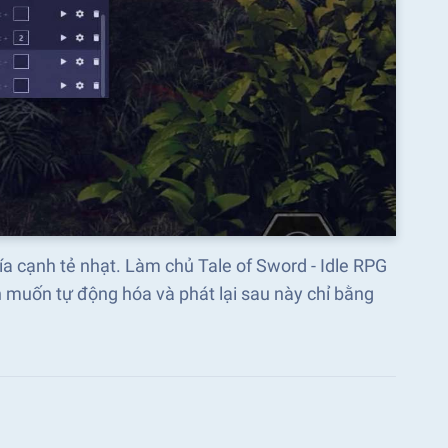
hía cạnh tẻ nhạt. Làm chủ Tale of Sword - Idle RPG
 muốn tự động hóa và phát lại sau này chỉ bằng