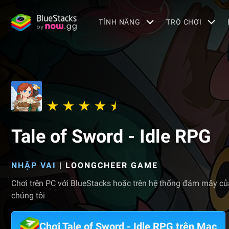
TÍNH NĂNG
TRÒ CHƠI
Tale of Sword - Idle RPG
NHẬP VAI
|
LOONGCHEER GAME
Chơi trên PC với BlueStacks hoặc trên hệ thống đám mây củ
chúng tôi
Chơi Tale of Sword - Idle RPG trên Mac