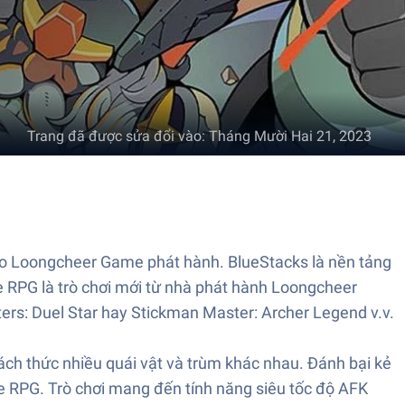
Trang đã được sửa đổi vào
:
Tháng Mười Hai 21, 2023
e do Loongcheer Game phát hành. BlueStacks là nền tảng
le RPG là trò chơi mới từ nhà phát hành Loongcheer
ers: Duel Star hay Stickman Master: Archer Legend v.v.
ách thức nhiều quái vật và trùm khác nhau. Đánh bại kẻ
le RPG. Trò chơi mang đến tính năng siêu tốc độ AFK