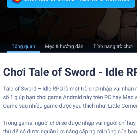
Tổng quan
Mẹo & hướng dẫn
Tính năng trò chơi
Chơi Tale of Sword - Idle 
Tale of Sword – Idle RPG là một trò chơi nhập vai nhàn
số 1 giúp bạn chơi game Android này trên PC hay Mac và
Game sau nhiều game được yêu thích như: Little Corner 
Trong game, người chơi sẽ được nhập vai người chỉ huy,
thù để có được nguồn lực nâng cấp người hùng của bạn đ