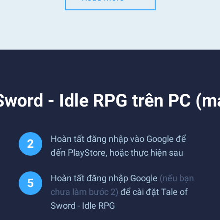
 Sword - Idle RPG trên PC (m
Hoàn tất đăng nhập vào Google để
đến PlayStore, hoặc thực hiện sau
Hoàn tất đăng nhập Google
(nếu bạn
chưa làm bước 2)
để cài đặt Tale of
Sword - Idle RPG