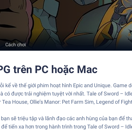
Cách chơi
RPG trên PC hoặc Mac
 rỗi kể về thế giới phim hoạt hình Epic and Unique. Gam
 có được trải nghiệm tuyệt vời nhất. Tale of Sword – Id
Tea House, Ollie’s Manor: Pet Farm Sim, Legend of Fight
 bạn sẽ triệu tập và lãnh đạo các anh hùng của bạn để th
ể tiến xa hơn trong hành trình trong Tale of Sword – Id