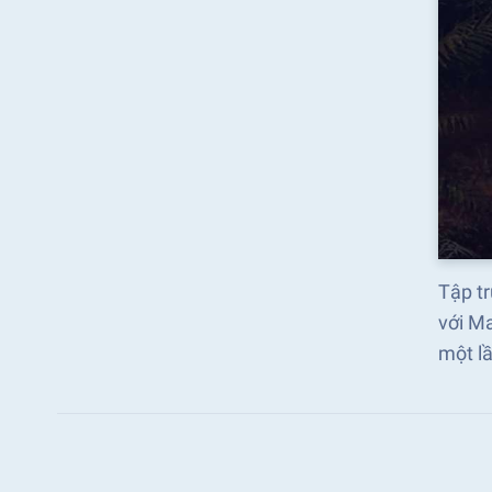
Tập tr
với Ma
một l