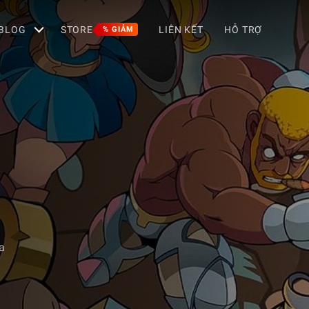
BLOG
STORE
LIÊN KẾT
HỖ TRỢ
% GIẢM
a